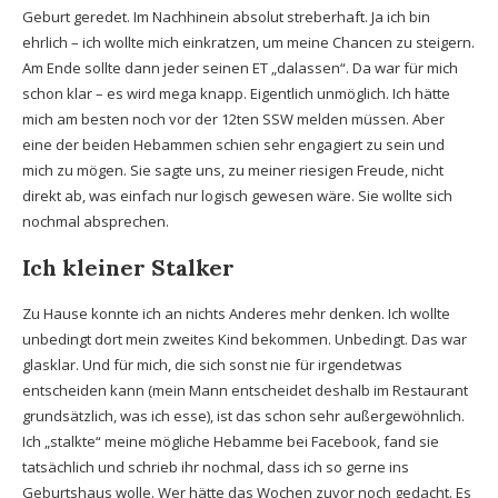
Geburt geredet. Im Nachhinein absolut streberhaft. Ja ich bin
ehrlich – ich wollte mich einkratzen, um meine Chancen zu steigern.
Am Ende sollte dann jeder seinen ET „dalassen“. Da war für mich
schon klar – es wird mega knapp. Eigentlich unmöglich. Ich hätte
mich am besten noch vor der 12ten SSW melden müssen. Aber
eine der beiden Hebammen schien sehr engagiert zu sein und
mich zu mögen. Sie sagte uns, zu meiner riesigen Freude, nicht
direkt ab, was einfach nur logisch gewesen wäre. Sie wollte sich
nochmal absprechen.
Ich kleiner Stalker
Zu Hause konnte ich an nichts Anderes mehr denken. Ich wollte
unbedingt dort mein zweites Kind bekommen. Unbedingt. Das war
glasklar. Und für mich, die sich sonst nie für irgendetwas
entscheiden kann (mein Mann entscheidet deshalb im Restaurant
grundsätzlich, was ich esse), ist das schon sehr außergewöhnlich.
Ich „stalkte“ meine mögliche Hebamme bei Facebook, fand sie
tatsächlich und schrieb ihr nochmal, dass ich so gerne ins
Geburtshaus wolle. Wer hätte das Wochen zuvor noch gedacht. Es