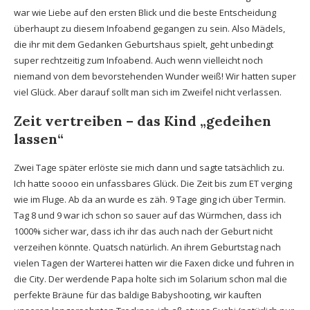
war wie Liebe auf den ersten Blick und die beste Entscheidung
überhaupt zu diesem Infoabend gegangen zu sein. Also Mädels,
die ihr mit dem Gedanken Geburtshaus spielt, geht unbedingt
super rechtzeitig zum Infoabend. Auch wenn vielleicht noch
niemand von dem bevorstehenden Wunder weiß! Wir hatten super
viel Glück. Aber darauf sollt man sich im Zweifel nicht verlassen.
Zeit vertreiben – das Kind „gedeihen
lassen“
Zwei Tage später erlöste sie mich dann und sagte tatsächlich zu.
Ich hatte soooo ein unfassbares Glück. Die Zeit bis zum ET verging
wie im Fluge. Ab da an wurde es zäh. 9 Tage ging ich über Termin.
Tag 8 und 9 war ich schon so sauer auf das Würmchen, dass ich
1000% sicher war, dass ich ihr das auch nach der Geburt nicht
verzeihen könnte. Quatsch natürlich. An ihrem Geburtstag nach
vielen Tagen der Warterei hatten wir die Faxen dicke und fuhren in
die City. Der werdende Papa holte sich im Solarium schon mal die
perfekte Bräune für das baldige Babyshooting, wir kauften