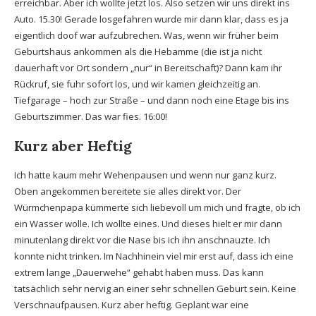
erreichbar. Aber ich wollte jetzt los. Also setzen wir uns direkt ins
Auto. 15.30! Gerade losgefahren wurde mir dann klar, dass es ja
eigentlich doof war aufzubrechen. Was, wenn wir früher beim
Geburtshaus ankommen als die Hebamme (die ist ja nicht
dauerhaft vor Ort sondern „nur“ in Bereitschaft)? Dann kam ihr
Rückruf, sie fuhr sofort los, und wir kamen gleichzeitig an.
Tiefgarage – hoch zur Straße – und dann noch eine Etage bis ins
Geburtszimmer. Das war fies. 16:00!
Kurz aber Heftig
Ich hatte kaum mehr Wehenpausen und wenn nur ganz kurz.
Oben angekommen bereitete sie alles direkt vor. Der
Würmchenpapa kümmerte sich liebevoll um mich und fragte, ob ich
ein Wasser wolle. Ich wollte eines. Und dieses hielt er mir dann
minutenlang direkt vor die Nase bis ich ihn anschnauzte. Ich
konnte nicht trinken. Im Nachhinein viel mir erst auf, dass ich eine
extrem lange „Dauerwehe“ gehabt haben muss. Das kann
tatsächlich sehr nervig an einer sehr schnellen Geburt sein. Keine
Verschnaufpausen. Kurz aber heftig. Geplant war eine