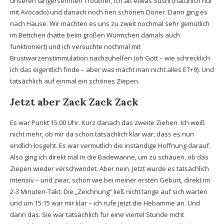
unseren langersehnten Trockner, ich aß etwas Sushi (natürlich nur
mit Avocado) und danach noch nen schönen Döner. Dann ging es
nach Hause. Wir machten es uns zu zweit nochmal sehr gemütlich
im Bettchen (hatte beim großen Würmchen damals auch
funktioniert) und ich versuchte nochmal mit
Brustwarzenstimmulation nachzuhelfen (oh Gott – wie schrecklich
ich das eigentlich finde – aber was macht man nicht alles ET+9). Und
tatsächlich auf einmal ein schönes Ziepen.
Jetzt aber Zack Zack Zack
Es war Punkt 15.00 Uhr. Kurz danach das zweite Ziehen. Ich weiß
nicht mehr, ob mir da schon tatsächlich klar war, dass es nun
endlich losgeht. Es war vermutlich die inständige Hoffnung darauf.
Also ging ich direkt mal in die Badewanne, um zu schauen, ob das
Ziepen wieder verschwindet. Aber nein. Jetzt wurde es tatsächlich
intensiv – und zwar, schon wie bei meiner ersten Geburt, direkt im
2-3 Minuten-Takt. Die „Zeichnung“ ließ nicht lange auf sich warten
und um 15:15 war mir klar – ich rufe jetzt die Hebamme an. Und
dann das. Sie war tatsächlich für eine viertel Stunde nicht