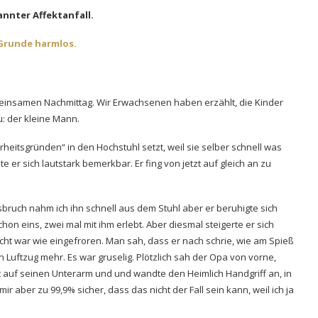
nnter Affektanfall.
 Grunde harmlos.
insamen Nachmittag. Wir Erwachsenen haben erzählt, die Kinder
: der kleine Mann.
heitsgründen“ in den Hochstuhl setzt, weil sie selber schnell was
 er sich lautstark bemerkbar. Er fing von jetzt auf gleich an zu
ruch nahm ich ihn schnell aus dem Stuhl aber er beruhigte sich
schon eins, zwei mal mit ihm erlebt. Aber diesmal steigerte er sich
ht war wie eingefroren. Man sah, dass er nach schrie, wie am Spieß
 Luftzug mehr. Es war gruselig. Plötzlich sah der Opa von vorne,
kt auf seinen Unterarm und und wandte den Heimlich Handgriff an, in
 aber zu 99,9% sicher, dass das nicht der Fall sein kann, weil ich ja