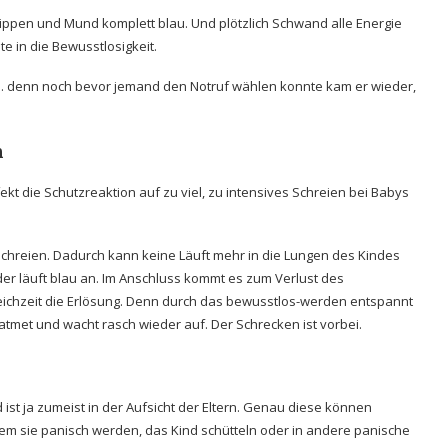
, Lippen und Mund komplett blau. Und plötzlich Schwand alle Energie
 in die Bewusstlosigkeit.
. denn noch bevor jemand den Notruf wählen konnte kam er wieder,
n
kt die Schutzreaktion auf zu viel, zu intensives Schreien bei Babys
 Schreien. Dadurch kann keine Läuft mehr in die Lungen des Kindes
der läuft blau an. Im Anschluss kommt es zum Verlust des
eichzeit die Erlösung. Denn durch das bewusstlos-werden entspannt
d atmet und wacht rasch wieder auf. Der Schrecken ist vorbei.
d ist ja zumeist in der Aufsicht der Eltern. Genau diese können
dem sie panisch werden, das Kind schütteln oder in andere panische