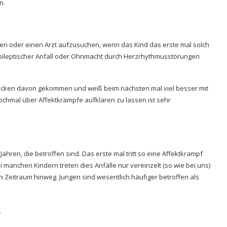
n.
ufen oder einen Arzt aufzusuchen, wenn das Kind das erste mal solch
in Epileptischer Anfall oder Ohnmacht durch Herzrhythmusstörungen
hrecken davon gekommen und weiß beim nächsten mal viel besser mit
ochmal über Affektkrämpfe aufklären zu lassen ist sehr
ahren, die betroffen sind. Das erste mal tritt so eine Affektkrampf
manchen Kindern treten dies Anfälle nur vereinzelt (so wie bei uns)
n Zeitraum hinweg. Jungen sind wesentlich häufiger betroffen als
n