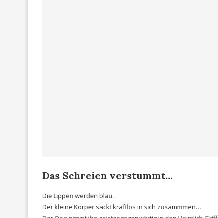
Das Schreien verstummt…
Die Lippen werden blau…
Der kleine Körper sackt kraftlos in sich zusammmen…
Der Opa nimmt ihn geistesgegenwärtig in den Heimlich Grif