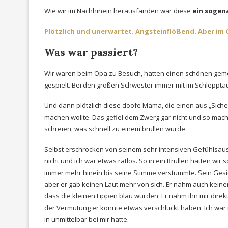
Wie wir im Nachhinein herausfanden war diese
ein sogena
Plötzlich und unerwartet. Angsteinflößend. Aber im
Was war passiert?
Wir waren beim Opa zu Besuch, hatten einen schönen geme
gespielt. Bei den großen Schwester immer mit im Schlepptau
Und dann plötzlich diese doofe Mama, die einen aus „Sicher
machen wollte. Das gefiel dem Zwerg gar nicht und so machte
schreien, was schnell zu einem brüllen wurde.
Selbst erschrocken von seinem sehr intensiven Gefühlsausb
nicht und ich war etwas ratlos. So in ein Brüllen hatten wir 
immer mehr hinein bis seine Stimme verstummte. Sein Gesic
aber er gab keinen Laut mehr von sich. Er nahm auch keinen
dass die kleinen Lippen blau wurden. Er nahm ihn mir dire
der Vermutung er könnte etwas verschluckt haben. Ich war mir
in unmittelbar bei mir hatte.