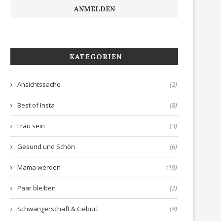
KATEGORIEN
Ansichtssache
(2)
Best of Insta
(8)
Frau sein
(3)
Gesund und Schön
(6)
Mama werden
(19)
Paar bleiben
(2)
Schwangerschaft & Geburt
(4)