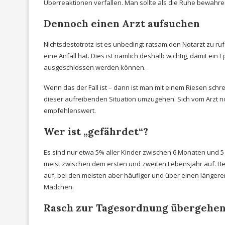
Überreaktionen verfallen. Man sollte als die Ruhe bewahre
Dennoch einen Arzt aufsuchen
Nichtsdestotrotz ist es unbedingt ratsam den Notarzt zu r
eine Anfall hat. Dies ist nämlich deshalb wichtig, damit e
ausgeschlossen werden können.
Wenn das der Fall ist – dann ist man mit einem Riesen sc
dieser aufreibenden Situation umzugehen. Sich vom Arzt n
empfehlenswert.
Wer ist „gefährdet“?
Es sind nur etwa 5% aller Kinder zwischen 6 Monaten und 5 J
meist zwischen dem ersten und zweiten Lebensjahr auf. Bei 
auf, bei den meisten aber häufiger und über einen längere
Mädchen.
Rasch zur Tagesordnung übergehe