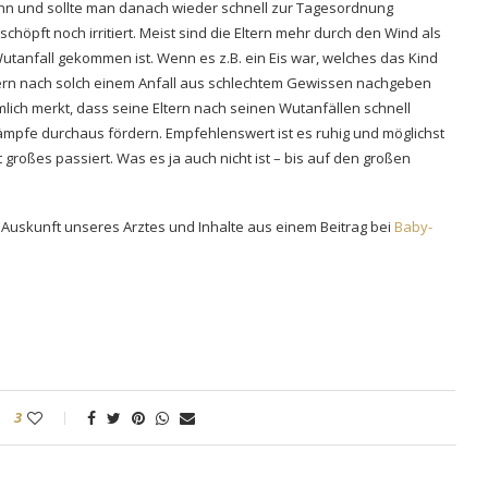
ann und sollte man danach wieder schnell zur Tagesordnung
höpft noch irritiert. Meist sind die Eltern mehr durch den Wind als
Wutanfall gekommen ist. Wenn es z.B. ein Eis war, welches das Kind
ltern nach solch einem Anfall aus schlechtem Gewissen nachgeben
ich merkt, dass seine Eltern nach seinen Wutanfällen schnell
ämpfe durchaus fördern. Empfehlenswert ist es ruhig und möglichst
roßes passiert. Was es ja auch nicht ist – bis auf den großen
Auskunft unseres Arztes und Inhalte aus einem Beitrag bei
Baby-
3