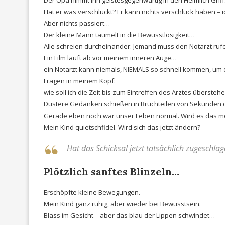
Hat er was verschluckt? Er kann nichts verschluck haben – i
Aber nichts passiert…
Der kleine Mann taumelt in die Bewusstlosigkeit…
Alle schreien durcheinander: Jemand muss den Notarzt ruf
Ein Film läuft ab vor meinem inneren Auge…
ein Notarzt kann niemals, NIEMALS so schnell kommen, um
Fragen in meinem Kopf:
wie soll ich die Zeit bis zum Eintreffen des Arztes übersteh
Düstere Gedanken schießen in Bruchteilen von Sekunden 
Gerade eben noch war unser Leben normal. Wird es das m
Mein Kind quietschfidel. Wird sich das jetzt ändern?
Hat das Schicksal jetzt tatsächlich zugeschl
Plötzlich sanftes Blinzeln…
Erschöpfte kleine Bewegungen.
Mein Kind ganz ruhig, aber wieder bei Bewusstsein.
Blass im Gesicht – aber das blau der Lippen schwindet…