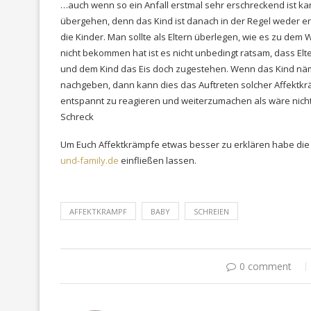
…auch wenn so ein Anfall erstmal sehr erschreckend ist k
übergehen, denn das Kind ist danach in der Regel weder ersc
die Kinder. Man sollte als Eltern überlegen, wie es zu dem 
nicht bekommen hat ist es nicht unbedingt ratsam, dass E
und dem Kind das Eis doch zugestehen. Wenn das Kind näml
nachgeben, dann kann dies das Auftreten solcher Affektkr
entspannt zu reagieren und weiterzumachen als wäre nicht g
Schreck
Um Euch Affektkrämpfe etwas besser zu erklären habe die 
und-family.de
einfließen lassen.
AFFEKTKRAMPF
BABY
SCHREIEN
0 comment