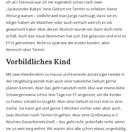
ich an? Diesmal war ich mir eigentlich sicher nach zwei
„Spätzünder-Babys“ eine Geburt vor Termin zu erleben. Keine
Ahnung warum – viellicht weil man Jungs nachsagt, dass sie es
eiliger haben als Mädchen oder auch einfach weil ich es mir
gewünscht habe. Aber dieser Wunsch wurde mir dann doch nicht
erfüllt. Auch das neue Würmchen hat sich Zeit gelassen und erst ist
ET+3 gekommen. Nicht so spät wie die ersten beiden, aber
dennoch über Termin.
Vorbildliches Kind
Mit zwei Kleinkindern zu Hause und keinerlei ansässiger Familie in
der Umgebung würde man auch eine natürliche Geburt gerne
planen können. Aber das geht natürlich nicht. Also war meine liebe
Schwiegermama schon drei Tage vor ET angereist, um die Kinder
zu hüten, sobald es losgeht. Aber eine Geburt ist nun mal so eine
Sache. Sie kann gut und gerne 3 Wochen vorher oder aber auch
zwei Wochen nach Termin losgehen. Aber eine Großmama in 5
Wochen-Dauerbereitschaft – das geht nicht. Jedenfalls nicht, wenn
sie so weit weg wohnt. Wir waren also alle schon etwas ungeduldig