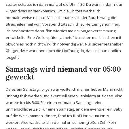
später schaute ich dann mal auf die Uhr. 4:30! Da war mir dann klar
– irgendwas ist hier komisch. Um die Uhrzeit wache ich
normalerweise nie auf. Vielleicht hatte sich der Bauchzwerg die
Streicheleinheit vom Vorabend tatsächlich zu Herzen genommen.
Ich beobachtete daraufhin wie sich meine ‚Magenverstimmung’
entwickelte. Eine Weile später „atmete“ ich schon mal bisschen mit
obwohl es noch nicht wirklich notwendig war. Nur sicherheitshalber
😉 Irgendwie war dann doch die Hoffnung da, dass es nun endlich
losgeht.
Samstags wird niemand vor 05:00
geweckt
Da es ein Samstagmorgen war wollte ich meinen lieben Mann nicht
unnötig früh wecken und eventuell einen Fehlalarm auslösen. Also
wartete ich bis 5:00. Für einen normalen Samstag – eine
unmenschliche Zeit. Für einen Samstag, an dem eventuell ein Baby
auf die Welt kommen könnte, fand ich fünf Uhr ok um ihn zu
wecken. Also wackelte ich zweimal an seinem großen Zeh (kein