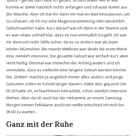
Spass – genau das habe ich getan). Schlaftrunken wie er war
konnte er damit natürlich nichts anfangen und schaute dumm aus
der Wäsche. Aber ich bat ihn dann mir mal ein Bad einzulassen, um
zu schauen, ob ich nur eine Magenverstimmung oder tatsächlich
Geburtswehen habe. Kurz darauf war ich dann in der Wanne und
es war relativ schnell klar, dass es nun vermutlich losgeht. Ich war
mir dennoch nicht 100% sicher, da es so anders war als beim
letzten Würmchen. Bei meiner Mittleren war direkt die erste Wehe
eine ziemlich intensive. Die gesamte Geburt war einfach kurz aber
recht heftig. Diesmal war immerhin der Anfang anders und ich
vermutete, dass es vielleicht eine längere Geburt werden könnte.
Die „Dritten“ machen ja angeblich immer alles anders und Jungs-
Geburten sollen im Schnitt länger dauern. Hätte also gepasst! Um
05:30 hatte ich, im Nachhinein betrachtet, schon ziemlich intensive
Wehen. Aber da ich auch bei der Hebamme an einem Samstag-
Morgen keinen Fehlalarm auslösen wollte entschied ich mich bis
06:00 zu warten.
Ganz mit der Ruhe