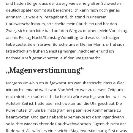
und hatten Sorge, dass der Zwerg, wie seine großen Schwestern,
deutlich später kommt als berechnet. Ich kann mich noch genau
erinnern. Es war ein Freitagabend, ich stand in unserem
Hauswirtschaftsraum, streichelte mein Bäuchlein und bat den
Zwerg sich doch bitte bald auf den Weg zu machen. Mein Vorschlag
an ihn: Freitag Nacht/Samstag Vormittag. Und was soll ich sagen
liebe Leute. So ein braver Bursche unser kleiner Mann. Er hat sich
tatsächlich am frühen Samstag morgen, nachdem er und ich
nochmal Kraft getankt hatten, auf den Weg gemacht.
„Magenverstimmung“
Morgens um 4 bin ich aufgewacht. Ich war überrascht, dass außer
mir noch niemand wach war. Von Wehen war zu diesem Zeitpunkt
noch nichts zu spüren. Ich dachte ich wäre wach geworden, weil es
Aufsteh-Zeit ist, hatte aber nicht weiter auf die Uhr geschaut. Die
Ruhe nutze ich, um bei Instagram ein paar liebe Kommentare zu
beantworten. Und ganz nebenbei bemerkte ich dann irgendwann
so leichte wiederkehrende Bauchwehwehchen. Eigentlich nicht der
Rede wert. Als wäre es eine seichte Magenverstimmung. Erst etwas