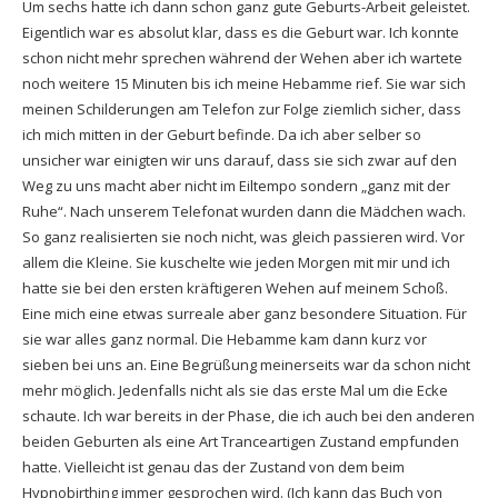
Um sechs hatte ich dann schon ganz gute Geburts-Arbeit geleistet.
Eigentlich war es absolut klar, dass es die Geburt war. Ich konnte
schon nicht mehr sprechen während der Wehen aber ich wartete
noch weitere 15 Minuten bis ich meine Hebamme rief. Sie war sich
meinen Schilderungen am Telefon zur Folge ziemlich sicher, dass
ich mich mitten in der Geburt befinde. Da ich aber selber so
unsicher war einigten wir uns darauf, dass sie sich zwar auf den
Weg zu uns macht aber nicht im Eiltempo sondern „ganz mit der
Ruhe“. Nach unserem Telefonat wurden dann die Mädchen wach.
So ganz realisierten sie noch nicht, was gleich passieren wird. Vor
allem die Kleine. Sie kuschelte wie jeden Morgen mit mir und ich
hatte sie bei den ersten kräftigeren Wehen auf meinem Schoß.
Eine mich eine etwas surreale aber ganz besondere Situation. Für
sie war alles ganz normal. Die Hebamme kam dann kurz vor
sieben bei uns an. Eine Begrüßung meinerseits war da schon nicht
mehr möglich. Jedenfalls nicht als sie das erste Mal um die Ecke
schaute. Ich war bereits in der Phase, die ich auch bei den anderen
beiden Geburten als eine Art Tranceartigen Zustand empfunden
hatte. Vielleicht ist genau das der Zustand von dem beim
Hypnobirthing immer gesprochen wird. (Ich kann das Buch von