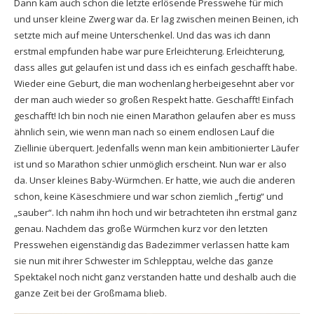
Dann kam auch schon die letzte erlösende Presswehe für mich
und unser kleine Zwerg war da. Er lag zwischen meinen Beinen, ich
setzte mich auf meine Unterschenkel. Und das was ich dann
erstmal empfunden habe war pure Erleichterung. Erleichterung,
dass alles gut gelaufen ist und dass ich es einfach geschafft habe.
Wieder eine Geburt, die man wochenlang herbeigesehnt aber vor
der man auch wieder so großen Respekt hatte. Geschafft! Einfach
geschafft! Ich bin noch nie einen Marathon gelaufen aber es muss
ähnlich sein, wie wenn man nach so einem endlosen Lauf die
Ziellinie überquert. Jedenfalls wenn man kein ambitionierter Läufer
ist und so Marathon schier unmöglich erscheint. Nun war er also
da. Unser kleines Baby-Würmchen. Er hatte, wie auch die anderen
schon, keine Käseschmiere und war schon ziemlich „fertig“ und
„sauber“. Ich nahm ihn hoch und wir betrachteten ihn erstmal ganz
genau. Nachdem das große Würmchen kurz vor den letzten
Presswehen eigenständig das Badezimmer verlassen hatte kam
sie nun mit ihrer Schwester im Schlepptau, welche das ganze
Spektakel noch nicht ganz verstanden hatte und deshalb auch die
ganze Zeit bei der Großmama blieb.