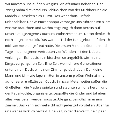
Wir machten uns auf den Weg ins Schlafzimmer nebenan. Der
Zwerg nahm direkt mal ein Schlückchen von der Milchbar und die
Mädels kuschelten sich zu mir. Das war schön. Einfach
unbezahlbar. Der Würmchenpapa versorgte uns rührend mit allem
was wir brauchten und Nachmittags zog ich dann bereits auf
unsere ausgezogene Couch ins Wohnzimmer um. Daran denke ich
noch so gerne zurück. Das war der Teil der Hausgeburt auf den ich
mich am meisten gefreut hatte. Die ersten Minuten, Stunden und
Tage in den eigenen vertrauten vier Wänden mit den Liebsten
verbringen. Es hat sich ein bisschen so angefühlt, wie in einer
längst vergangenen Zeit. Eine Zeit, wo mehrere Generationen
unter einem Dach, ein einem Zimmer gelebt haben. Der kleine
Mann und ich – wie lagen mitten in unserm großen Wohnzimmer
auf unserer großzügigen Couch. Ein paar Meter weiter saßen die
Großeltern, die Mädels spielten und staunten um uns herum und
der Papa kochte, organisierte, gespaßte die Kinder und tat eben
alles, was getan werden musste. Alle ganz gemütlich in einem
Zimmer. Das kann sich vielleicht nicht jeder gut vorstellen. Aber für
uns war es wirklich perfekt. Eine Zeit, in der die Welt für ein paar