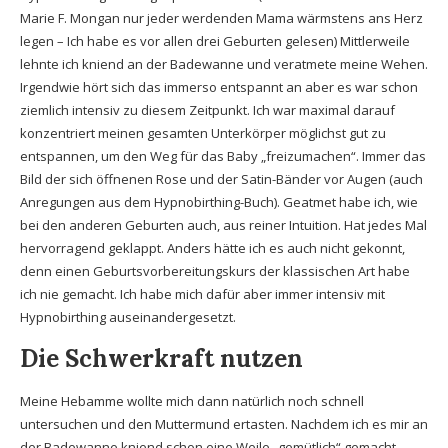
Marie F. Mongan nur jeder werdenden Mama wärmstens ans Herz
legen – Ich habe es vor allen drei Geburten gelesen) Mittlerweile
lehnte ich kniend an der Badewanne und veratmete meine Wehen.
Irgendwie hört sich das immerso entspannt an aber es war schon
ziemlich intensiv zu diesem Zeitpunkt. Ich war maximal darauf
konzentriert meinen gesamten Unterkörper möglichst gut zu
entspannen, um den Weg für das Baby „freizumachen“. Immer das
Bild der sich öffnenen Rose und der Satin-Bänder vor Augen (auch
Anregungen aus dem Hypnobirthing-Buch). Geatmet habe ich, wie
bei den anderen Geburten auch, aus reiner Intuition. Hat jedes Mal
hervorragend geklappt. Anders hätte ich es auch nicht gekonnt,
denn einen Geburtsvorbereitungskurs der klassischen Art habe
ich nie gemacht. Ich habe mich dafür aber immer intensiv mit
Hypnobirthing auseinandergesetzt.
Die Schwerkraft nutzen
Meine Hebamme wollte mich dann natürlich noch schnell
untersuchen und den Muttermund ertasten. Nachdem ich es mir an
der Badewanne kniend schon eine Weile „gemütlich“ gemacht