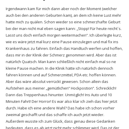
Irgendwann kam für mich dann aber noch der Moment (welcher
auch bei den anderen Geburten kam), an dem ich keine Lust mehr
hatte mich zu quälen. Schon wieder so eine schmerzhafte Geburt
bei der man nicht mal eben sagen kann: „Stopp! Für heute reicht´s.
Lasst uns doch einfach morgen weitermachen“. Ich überlegte kurz,
wie es wäre jetzt mal kurz eine Pause einzulegen und mal fix ins
Krankenhaus zu fahren. Einfach das Handtuch werfen und hoffen,
dass mir in der Klinik der Schmerz genommen wird. Aber das ist
natürlich Quatsch. Man kann schließlich nicht einfach mal so ne
kleine Pause machen. In die Klinik hätte ich natürlich dennoch
fahren können und auf Schmerzmittel, PDA etc. hoffen können.
Aber das wäre absolut verrückt gewesen. Schon allein das
Aufstehen aus meiner „gemütlichen“ Hockpostion“. Schrecklich!
Dann das Treppenhaus hinunter. Unmöglich! Ins Auto und 10
Minuten Fahrt! Der Horror! Es war also klar ich zieh das hier jetzt
durch. Habe ich eine andere Wahl? Das habe ich schon vorher
zweimal geschafft und das schaffe ich auch jetzt wieder.
Außerdem wusste ich zum Glück, dass genau diese Gedanken
bedeuten, dass es ab jetzt nicht mehr schlimmer wird. Das ist der